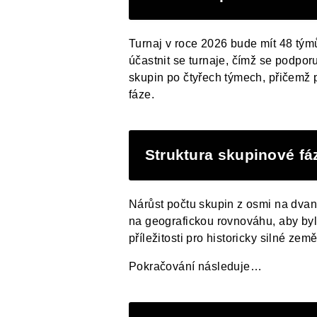
Turnaj v roce 2026 bude mít 48 tým
účastnit se turnaje, čímž se podpo
skupin po čtyřech týmech, přičemž 
fáze.
Struktura skupinové fá
Nárůst počtu skupin z osmi na dva
na geografickou rovnováhu, aby bylo
příležitosti pro historicky silné ze
Pokračování následuje…