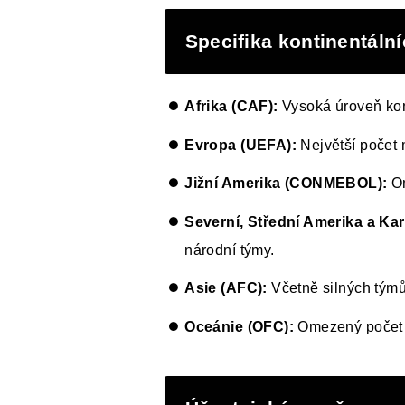
Specifika kontinentální
Afrika (CAF):
Vysoká úroveň kon
Evropa (UEFA):
Největší počet 
Jižní Amerika (CONMEBOL):
Om
Severní, Střední Amerika a K
národní týmy.
Asie (AFC):
Včetně silných týmů,
Oceánie (OFC):
Omezený počet m