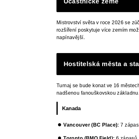
Účastnické země
Mistrovství světa v roce 2026 se zú
rozšíření poskytuje více zemím možn
napínavější.
Hostitelská města a st
Turnaj se bude konat ve 16 městech
nadšenou fanouškovskou základnu
Kanada
Vancouver (BC Place):
7 zápasů
Toronto (BMO Field):
6 zápasů (