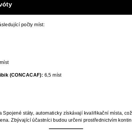
kvóty
ledující počty míst:
míst
aribik (CONCACAF):
6,5 míst
Spojené státy, automaticky získávají kvalifikační místa, co
. Zbývající účastníci budou určeni prostřednictvím kontinen