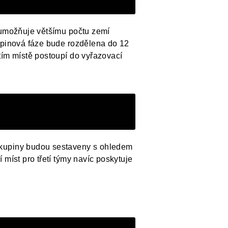
í umožňuje většímu počtu zemí
kupinová fáze bude rozdělena do 12
tím místě postoupí do vyřazovací
Skupiny budou sestaveny s ohledem
míst pro třetí týmy navíc poskytuje