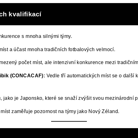
ch kvalifikací
kurence s mnoha silnými týmy.
míst a účast mnoha tradičních fotbalových velmocí.
ezený počet míst, ale intenzivní konkurence mezi tradiční
aribik (CONCACAF):
Vedle tří automatických míst se o další kv
 jako je Japonsko, které se snaží zvýšit svou mezinárodní pr
íst zaměřuje pozornost na týmy jako Nový Zéland.