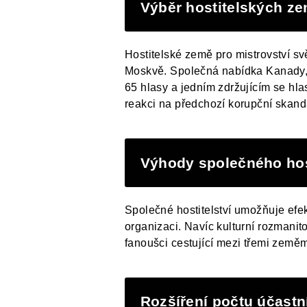
Výběr hostitelských ze
Hostitelské země pro mistrovství sv
Moskvě. Společná nabídka Kanady, 
65 hlasy a jedním zdržujícím se hlas
reakci na předchozí korupční skand
Výhody společného host
Společné hostitelství umožňuje efekt
organizaci. Navíc kulturní rozmanit
fanoušci cestující mezi třemi zem
Rozšíření počtu účastn