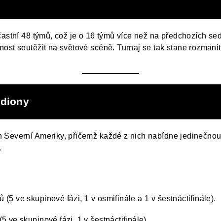
častní 48 týmů, což je o 16 týmů více než na předchozích sed
ost soutěžit na světové scéně. Turnaj se tak stane rozmanit
adiony
 Severní Ameriky, přičemž každé z nich nabídne jedinečnou
.
 (5 ve skupinové fázi, 1 v osmifinále a 1 v šestnáctifinále).
5 ve skupinové fázi, 1 v šestnáctifinále).