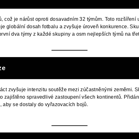
ů, což je nárůst oproti dosavadním 32 týmům. Toto rozšířen
ruje globální dosah fotbalu a zvyšuje úroveň konkurence. S
první dva týmy z každé skupiny a osm nejlepších týmů na tře
ze
náct zvyšuje intenzitu soutěže mezi zúčastněnými zeměmi. 
 zajištěno spravedlivé zastoupení všech kontinentů. Přidání 
mě, aby se dostaly do vyřazovacích bojů.