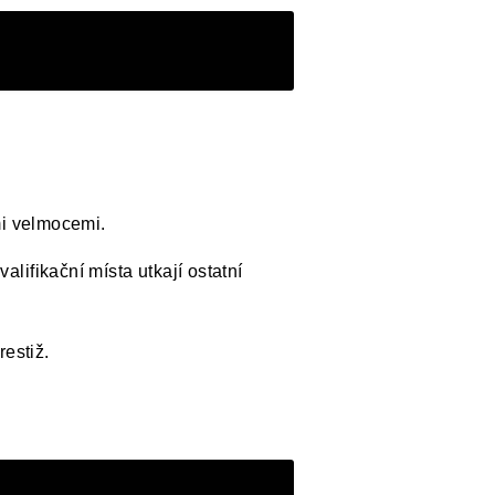
mi velmocemi.
alifikační místa utkají ostatní
estiž.