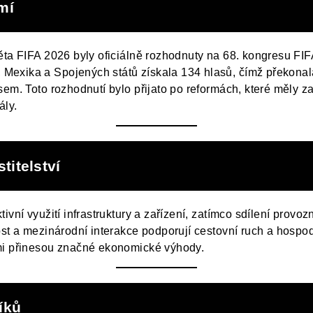
mí
ěta FIFA 2026 byly oficiálně rozhodnuty na 68. kongresu FIF
Mexika a Spojených států získala 134 hlasů, čímž překona
em. Toto rozhodnutí bylo přijato po reformách, které měly zaj
ály.
itelství
ivní využití infrastruktury a zařízení, zatímco sdílení provoz
ost a mezinárodní interakce podporují cestovní ruch a hospo
ěmi přinesou značné ekonomické výhody.
íků