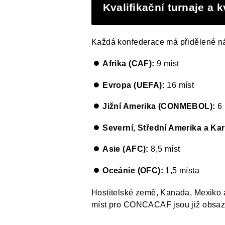
Kvalifikační turnaje a 
Každá konfederace má přidělené nás
Afrika (CAF):
9 míst
Evropa (UEFA):
16 míst
Jižní Amerika (CONMEBOL):
6 
Severní, Střední Amerika a K
Asie (AFC):
8,5 míst
Oceánie (OFC):
1,5 místa
Hostitelské země, Kanada, Mexiko a 
míst pro CONCACAF jsou již obsazena