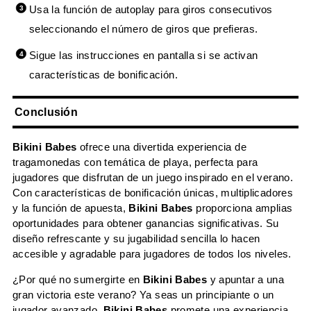
Usa la función de autoplay para giros consecutivos
seleccionando el número de giros que prefieras.
Sigue las instrucciones en pantalla si se activan
características de bonificación.
Conclusión
Bikini Babes
ofrece una divertida experiencia de
tragamonedas con temática de playa, perfecta para
jugadores que disfrutan de un juego inspirado en el verano.
Con características de bonificación únicas, multiplicadores
y la función de apuesta,
Bikini Babes
proporciona amplias
oportunidades para obtener ganancias significativas. Su
diseño refrescante y su jugabilidad sencilla lo hacen
accesible y agradable para jugadores de todos los niveles.
¿Por qué no sumergirte en
Bikini Babes
y apuntar a una
gran victoria este verano? Ya seas un principiante o un
jugador avanzado,
Bikini Babes
promete una experiencia