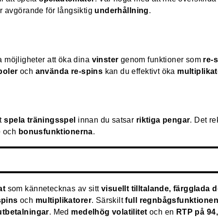
r avgörande för långsiktig
underhållning
.
 möjligheter att öka dina
vinster
genom funktioner som
re-
boler
och
använda re-spins
kan du effektivt öka
multiplika
tt
spela träningsspel
innan du satsar
riktiga pengar
. Det r
e
och
bonusfunktionerna
.
at
som kännetecknas av sitt
visuellt tilltalande, färgglada 
spins
och
multiplikatorer
. Särskilt
full regnbågsfunktione
tbetalningar
. Med
medelhög volatilitet
och en
RTP på 94