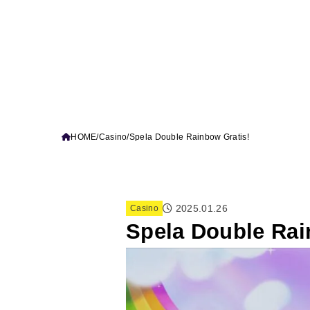
HOME
Casino
Spela Double Rainbow Gratis!
2025.01.26
Casino
Spela Double Rai