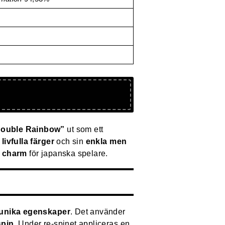
ouble Rainbow”
ut som ett
a
livfulla färger
och sin
enkla men
s
charm
för japanska spelare.
unika egenskaper
. Det använder
spin
. Under re-spinet appliceras en