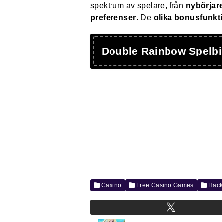
spektrum av spelare, från
nybörjar
preferenser
. De
olika bonusfunkt
Double Rainbow Spelbi
Casino
Free Casino Games
Hac