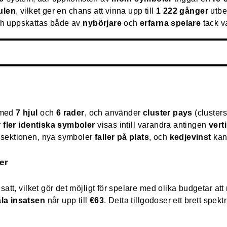
ulen
, vilket ger en chans att vinna upp till
1 222 gånger
utbet
h uppskattas både av
nybörjare
och
erfarna spelare
tack v
 med
7 hjul
och
6 rader
, och använder
cluster pays
(clusters
r fler identiska symboler
visas intill varandra antingen
verti
 sektionen, nya symboler
faller på plats
, och
kedjevinst
kan
er
 satt, vilket gör det möjligt för spelare med olika budgetar at
la insatsen
når upp till
€63
. Detta tillgodoser ett brett spek