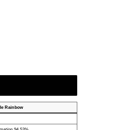
le Rainbow
rmation
94,53%