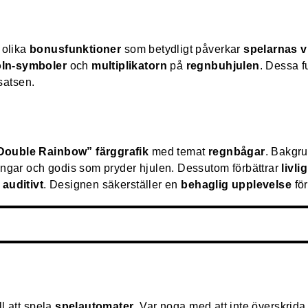
 olika
bonusfunktioner
som betydligt påverkar
spelarnas v
ln-symboler
och
multiplikatorn
på
regnbuhjulen
. Dessa f
satsen.
Double Rainbow”
färggrafik
med temat
regnbågar
. Bakgr
gar och godis som pryder hjulen. Dessutom förbättrar
livli
h
auditivt
. Designen säkerställer en
behaglig upplevelse
fö
ll att spela
spelautomater
. Var noga med att inte överskrida