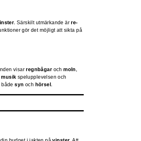
inster
. Särskilt utmärkande är
re-
unktioner gör det möjligt att sikta på
unden visar
regnbågar
och
moln
,
g musik
spelupplevelsen och
r både
syn
och
hörsel
.
 din budget i jakten på
vinster
. Att