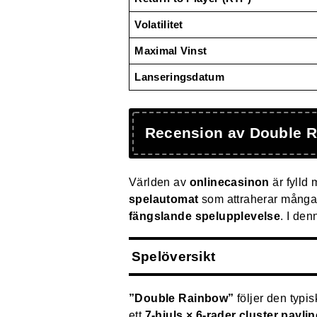
Volatilitet
Maximal Vinst
Lanseringsdatum
Recension av Double 
Världen av
onlinecasinon
är fylld
spelautomat
som attraherar många 
fängslande spelupplevelse
. I de
Spelöversikt
”Double Rainbow”
följer den typis
ett
7-hjuls × 6-rader cluster paylin