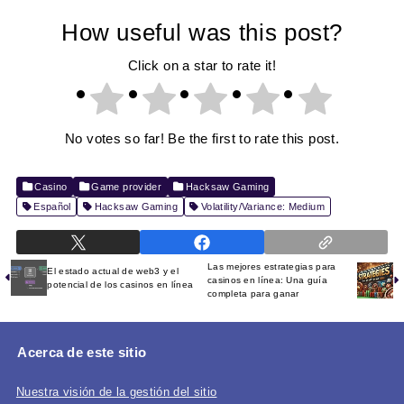
How useful was this post?
Click on a star to rate it!
No votes so far! Be the first to rate this post.
Casino
Game provider
Hacksaw Gaming
Español
Hacksaw Gaming
Volatility/Variance: Medium
Las mejores estrategias para
El estado actual de web3 y el
casinos en línea: Una guía
potencial de los casinos en línea
completa para ganar
Acerca de este sitio
Nuestra visión de la gestión del sitio