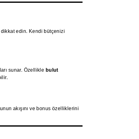
ikkat edin. Kendi bütçenizi
ları sunar. Özellikle
bulut
lir.
un akışını ve bonus özelliklerini