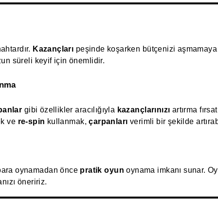
ahtardır.
Kazançları
peşinde koşarken bütçenizi aşmamaya d
n süreli keyif için önemlidir.
anma
panlar
gibi özellikler aracılığıyla
kazançlarınızı
artırma fırsat
ek ve
re-spin
kullanmak,
çarpanları
verimli bir şekilde artırabi
 para oynamadan önce
pratik oyun
oynama imkanı sunar. Oyun
nızı öneririz.