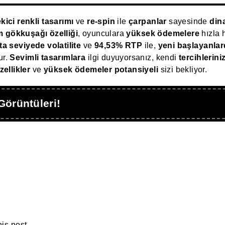
kici renkli tasarımı
ve
re-spin
ile
çarpanlar
sayesinde
din
m gökkuşağı özelliği
, oyunculara
yüksek ödemelere
hızla 
ta seviyede volatilite
ve
94,53% RTP
ile,
yeni başlayanla
ur.
Sevimli tasarımlara
ilgi duyuyorsanız, kendi
tercihlerini
zellikler
ve
yüksek ödemeler potansiyeli
sizi bekliyor.
örüntüleri!
his post.