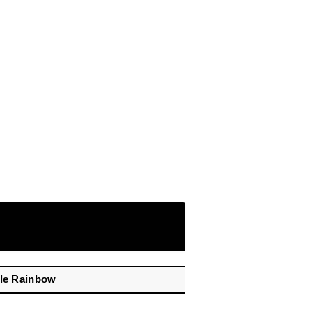
le Rainbow