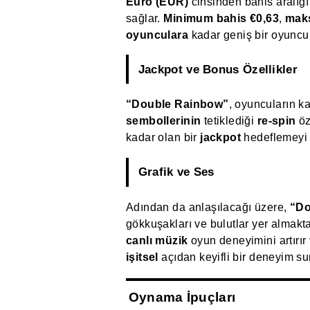
Euro (EUR)
cinsinden bahis aralığı 
sağlar.
Minimum bahis
€0,63
,
mak
oyunculara
kadar geniş bir oyuncu
Jackpot ve Bonus Özellikler
“Double Rainbow”
, oyuncuların k
sembollerinin
tetiklediği
re-spin
öz
kadar olan bir
jackpot
hedeflemeyi 
Grafik ve Ses
Adından da anlaşılacağı üzere,
“Do
gökkuşakları ve bulutlar yer almakt
canlı müzik
oyun deneyimini artırı
işitsel
açıdan keyifli bir deneyim su
Oynama İpuçları