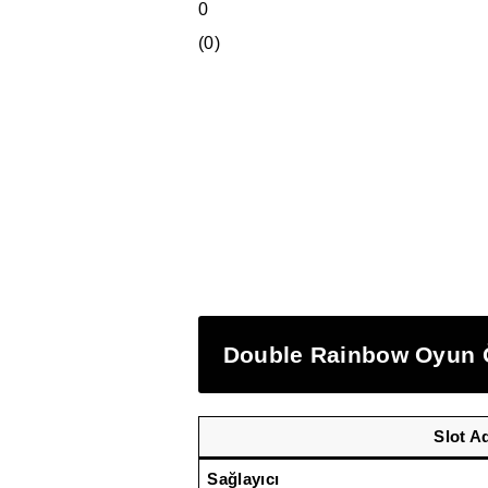
0
(
0
)
Double Rainbow Oyun Öz
Slot A
Sağlayıcı