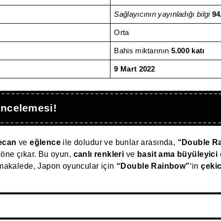
Sağlayıcının yayınladığı bilgi
94
Orta
Bahis miktarının
5.000 katı
9 Mart 2022
ncelemesi!
ecan
ve
eğlence
ile doludur ve bunlar arasında,
“Double R
 öne çıkar. Bu oyun,
canlı renkleri
ve
basit ama büyüleyici
u makalede, Japon oyuncular için
“Double Rainbow”
‘in
çekic