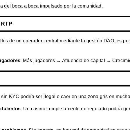
a del boca a boca impulsado por la comunidad.
l RTP
 altos de un operador central mediante la gestión DAO, es po
jugadores
: Más jugadores → Afluencia de capital → Crecimie
 sin KYC podría ser ilegal o caer en una zona gris en mucha
udulentos
: Un casino completamente no regulado podría ge
ra problemas
: Sin soporte, no hay red de seguridad en caso 